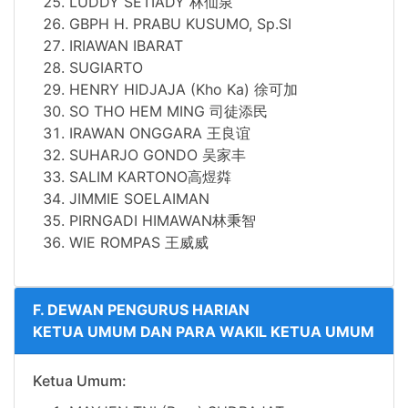
LUDDY SETIADY 林仙泉
GBPH H. PRABU KUSUMO, Sp.SI
IRIAWAN IBARAT
SUGIARTO
HENRY HIDJAJA (Kho Ka) 徐可加
SO THO HEM MING 司徒添民
IRAWAN ONGGARA 王良谊
SUHARJO GONDO 吴家丰
SALIM KARTONO高煜粦
JIMMIE SOELAIMAN
PIRNGADI HIMAWAN林秉智
WIE ROMPAS 王威威
F. DEWAN PENGURUS HARIAN
KETUA UMUM DAN PARA WAKIL KETUA UMUM
Ketua Umum: