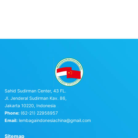
Sahid Sudirman Center, 43 FL.
Jl. Jenderal Sudirman Kav. 86,
Jakarta 10220, Indonesia
Phone:
(62-21) 22958957
Email:
lembagaindonesiachina@gmail.com
Sitemap