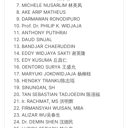
MICHELE NUSARLIM 林美凤
AKE ARIP MATHEUS
DARMAWAN RONODIPURO
Prof. Dr. PHILIP K. WIDJAJA
ANTHONY PUTIHRAI
DAUD SINJAL
BANDJAR CHAERUDDIN
EDDY WIDJAYA SAKTI 谢英隆
EDY KUSUMA 丘昌仁
OENTORO SURYA 王盛允
MARYUKI JOKOWIDJAJA 杨柳枝
HENGKY TRANKU陈志琨
SINUNGAN, SH
TAN SEBASTIAN TADJOEDIN 陈沺福
Ir. RACHMAT, MS 洪明辉
FIRMANSYAH WUISAN, MBA
ALIZAR WU吴春生
Dr. DEMIN SHEN 沈德民