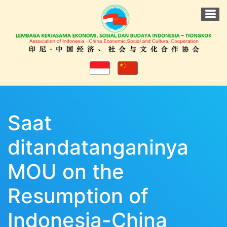
Saat
ditandatanganinya
MOU on the
Resumption of
Indonesia-China