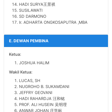
HADI SURYA王景祺
SUSILAWATI
SD DARMONO
Ir. ADHARTA ONGKOSAPUTRA ,MBA
E. DEWAN PEMBINA
Ketua:
JOSHUA HALIM
Wakil Ketua:
LUCAS, SH
NUGROHO B. SUKAMDANI
JEFFRY GEOVANI
HADI RAHARDJA 汪和铭
PROF. ALI HUSEIN 吴明理
ANWAR JOHAN 庄学标