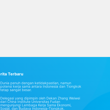
rita Terbaru
Dunia penuh dengan ketidakpastian, namun
potensi kerja sama antara Indonesia dan Tiongkok
tetap sangat besar.
Delegasi yang dipimpin oleh Dekan Zhang Weiwei
dari China Institute Universitas Fudan
mengunjungi Lembaga Kerja Sama Ekonomi,
Sosial, dan Budaya Indonesia-Tiongkok.