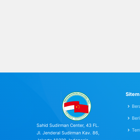
‹
1
2
3
4
5
6
7
8
9
Sitem
Ber
Beri
Sahid Sudirman Center, 43 FL.
Ten
Jl. Jenderal Sudirman Kav. 86,