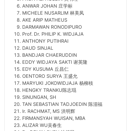
ANWAR JOHAN 庄学标
MICHELE NUSARLIM 林美凤
AKE ARIP MATHEUS
DARMAWAN RONODIPURO
Prof. Dr. PHILIP K. WIDJAJA
ANTHONY PUTIHRAI
DAUD SINJAL
BANDJAR CHAERUDDIN
EDDY WIDJAYA SAKTI 谢英隆
EDY KUSUMA 丘昌仁
OENTORO SURYA 王盛允
MARYUKI JOKOWIDJAJA 杨柳枝
HENGKY TRANKU陈志琨
SINUNGAN, SH
TAN SEBASTIAN TADJOEDIN 陈沺福
Ir. RACHMAT, MS 洪明辉
FIRMANSYAH WUISAN, MBA
ALIZAR WU吴春生