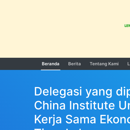
Beranda
Berita
Tentang Kami
L
Delegasi yang di
China Institute 
Kerja Sama Ekono