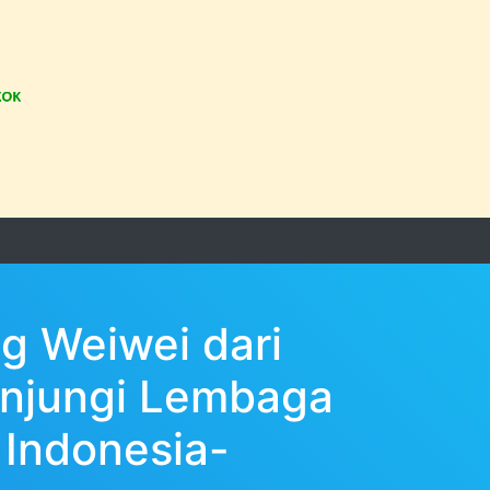
g Weiwei dari
unjungi Lembaga
 Indonesia-