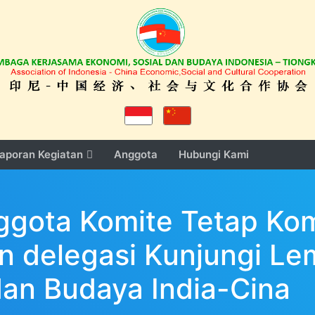
aporan Kegiatan
Anggota
Hubungi Kami
ggota Komite Tetap Kom
 delegasi Kunjungi Le
dan Budaya India-Cina