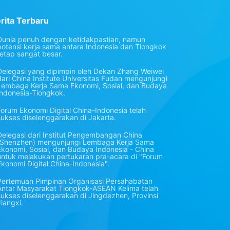
rita Terbaru
Dunia penuh dengan ketidakpastian, namun
potensi kerja sama antara Indonesia dan Tiongkok
tetap sangat besar.
Delegasi yang dipimpin oleh Dekan Zhang Weiwei
dari China Institute Universitas Fudan mengunjungi
Lembaga Kerja Sama Ekonomi, Sosial, dan Budaya
Indonesia-Tiongkok.
Forum Ekonomi Digital China-Indonesia telah
sukses diselenggarakan di Jakarta.
Delegasi dari Institut Pengembangan China
(Shenzhen) mengunjungi Lembaga Kerja Sama
Ekonomi, Sosial, dan Budaya Indonesia - China
untuk melakukan pertukaran pra-acara di "Forum
Ekonomi Digital China-Indonesia".
Pertemuan Pimpinan Organisasi Persahabatan
Antar Masyarakat Tiongkok-ASEAN Kelima telah
sukses diselenggarakan di Jingdezhen, Provinsi
Jiangxi.