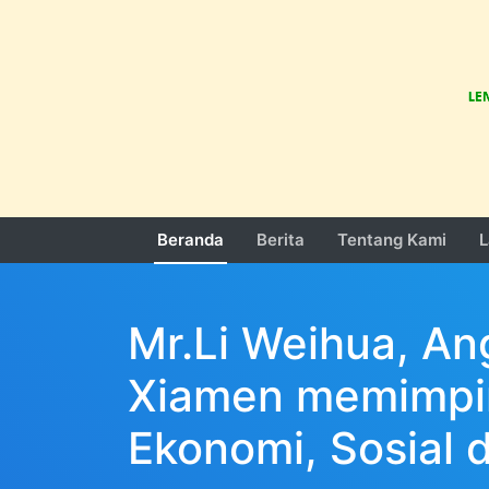
Beranda
Berita
Tentang Kami
L
Mr.Li Weihua, An
Xiamen memimpin
Ekonomi, Sosial 