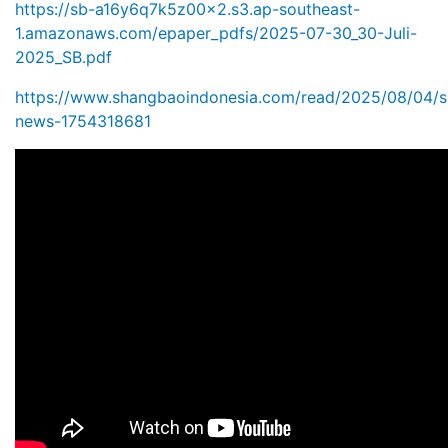
https://sb-a16y6q7k5z00x2.s3.ap-southeast-
1.amazonaws.com/epaper_pdfs/2025-07-30_30-Juli-
2025_SB.pdf
https://www.shangbaoindonesia.com/read/2025/08/04/s
news-1754318681