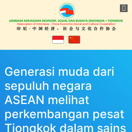
Generasi muda dari
sepuluh negara
ASEAN melihat
perkembangan pesat
Tiongkok dalam sains