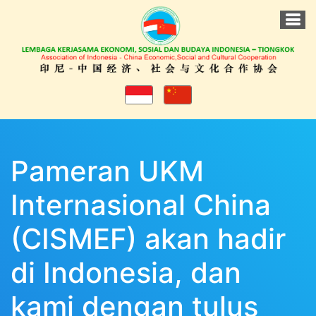
Pameran UKM
Internasional China
(CISMEF) akan hadir
di Indonesia, dan
kami dengan tulus