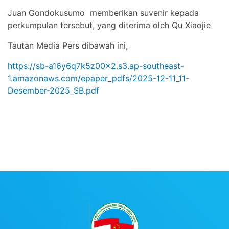
Juan Gondokusumo memberikan suvenir kepada
perkumpulan tersebut, yang diterima oleh Qu Xiaojie
Tautan Media Pers dibawah ini,
https://sb-a16y6q7k5z00x2.s3.ap-southeast-
1.amazonaws.com/epaper_pdfs/2025-12-11_11-
Desember-2025_SB.pdf