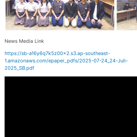
News Media Link
https://sb-a16y6q7k5z00x2.s3.ap-southeast-
1.amazonaws.com/epaper_pdfs/2025-07-24_24-Juli-
2025_SB.pdf