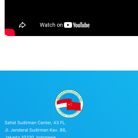
Sahid Sudirman Center, 43 FL.
Jl. Jenderal Sudirman Kav. 86,
Jakarta 10220, Indonesia