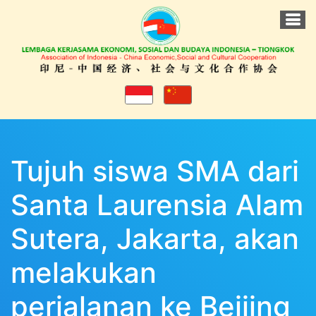
Tujuh siswa SMA dari
Santa Laurensia Alam
Sutera, Jakarta, akan
melakukan
perjalanan ke Beijing