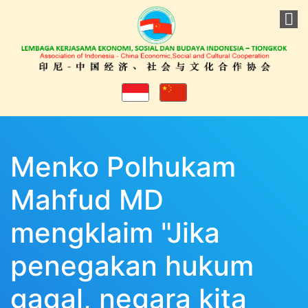
Menko Polhukam
Mahfud MD
mengklaim "Jika
penegakan hukum
gagal, negara kita