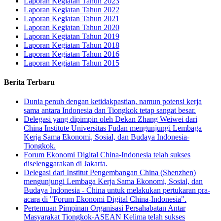
Laporan Kegiatan Tahun 2023
Laporan Kegiatan Tahun 2022
Laporan Kegiatan Tahun 2021
Laporan Kegiatan Tahun 2020
Laporan Kegiatan Tahun 2019
Laporan Kegiatan Tahun 2018
Laporan Kegiatan Tahun 2016
Laporan Kegiatan Tahun 2015
Berita Terbaru
Dunia penuh dengan ketidakpastian, namun potensi kerja
sama antara Indonesia dan Tiongkok tetap sangat besar.
Delegasi yang dipimpin oleh Dekan Zhang Weiwei dari
China Institute Universitas Fudan mengunjungi Lembaga
Kerja Sama Ekonomi, Sosial, dan Budaya Indonesia-
Tiongkok.
Forum Ekonomi Digital China-Indonesia telah sukses
diselenggarakan di Jakarta.
Delegasi dari Institut Pengembangan China (Shenzhen)
mengunjungi Lembaga Kerja Sama Ekonomi, Sosial, dan
Budaya Indonesia - China untuk melakukan pertukaran pra-
acara di "Forum Ekonomi Digital China-Indonesia".
Pertemuan Pimpinan Organisasi Persahabatan Antar
Masyarakat Tiongkok-ASEAN Kelima telah sukses