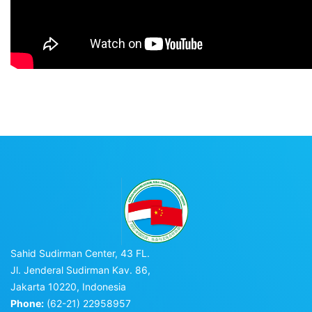
Sahid Sudirman Center, 43 FL.
Jl. Jenderal Sudirman Kav. 86,
Jakarta 10220, Indonesia
Phone:
(62-21) 22958957