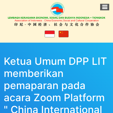
Ketua Umum DPP LIT
memberikan
pemaparan pada
acara Zoom Platform
" China International