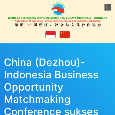
China (Dezhou)-
Indonesia Business
Opportunity
Matchmaking
Conference sukses