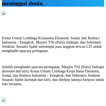
meninggal dunia.
Ketua Umum Lembaga Kerjasama Ekonomi, Sosial, dan Budaya
Indonesia - Tiongkok, Mayjen TNI (Purn) Sudrajat, dan Sekretaris
Jenderal, Susanto Sjahir memimpin para anggota dewan LIT untuk
menghadiri upacara peringatan.
Setelah menghadiri upacara peringatan, Mayjen TNI (Purn) Sudrajat
(keenam dari kiri), Ketua Umum Lembaga Kerja Sama Ekonomi,
Sosial, dan Budaya Indonesia - Tiongkok, dan Sekretaris Jenderal
Susanto Sjahir (ketujuh dari kiri), dan direktur lainnya berpose untuk
foto bersama.