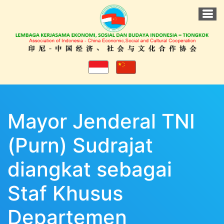
Mayor Jenderal TNI
(Purn) Sudrajat
diangkat sebagai
Staf Khusus
Departemen