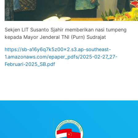
Sekjen LIT Susanto Sjahir memberikan nasi tumpeng
kepada Mayor Jenderal TNI (Purn) Sudrajat
https://sb-a16y6q7k5z00x2.s3.ap-southeast-
1.amazonaws.com/epaper_pdfs/2025-02-27_27-
Februari-2025_SB.pdf