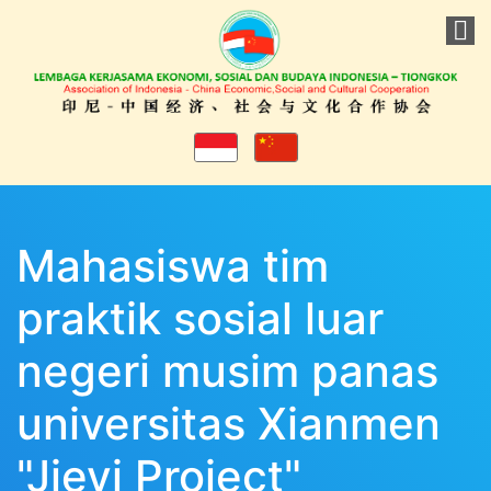
Mahasiswa tim
praktik sosial luar
negeri musim panas
universitas Xianmen
"Jieyi Project"